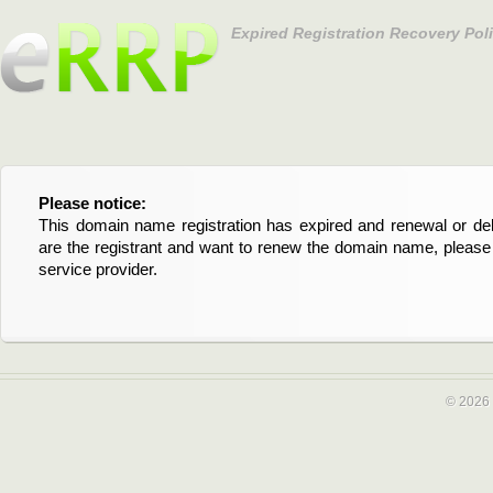
Expired Registration Recovery Pol
Please notice:
Bitte beachten Sie:
This domain name registration has expired and renewal or dele
Diese Domainregistrierung ist abgelaufen und die Verläng
are the registrant and want to renew the domain name, please 
Domain stehen an. Wenn Sie der Registrant sind und di
service provider.
verlängern möchten, kontaktieren Sie bitte Ihren Service-Provid
© 2026