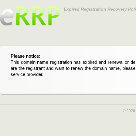
Expired Registration Recovery Pol
Please notice:
Bitte beachten Sie:
This domain name registration has expired and renewal or dele
Diese Domainregistrierung ist abgelaufen und die Verläng
are the registrant and want to renew the domain name, please 
Domain stehen an. Wenn Sie der Registrant sind und di
service provider.
verlängern möchten, kontaktieren Sie bitte Ihren Service-Provid
© 2026