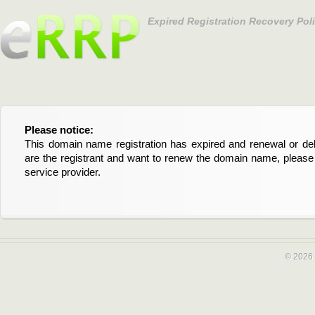
Expired Registration Recovery Pol
Please notice:
Bitte beachten Sie:
This domain name registration has expired and renewal or dele
Diese Domainregistrierung ist abgelaufen und die Verläng
are the registrant and want to renew the domain name, please 
Domain stehen an. Wenn Sie der Registrant sind und di
service provider.
verlängern möchten, kontaktieren Sie bitte Ihren Service-Provid
© 2026